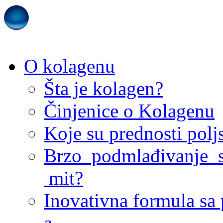
O kolagenu
Šta je kolagen?
Činjenice o Kolagenu
Koje su prednosti pol
Brzo podmlađivanje s
mit?
Inovativna formula sa
a