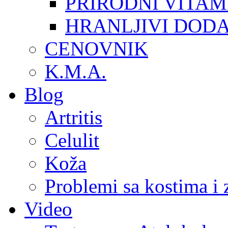
PRIRODNI VITAM
HRANLJIVI DOD
CENOVNIK
K.M.A.
Blog
Artritis
Celulit
Koža
Problemi sa kostima i
Video