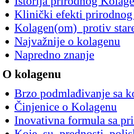
Istorija prirodnog Kolag
Klinički efekti prirodnog
Kolagen(om) protiv star
Najvažnije o kolagenu
Napredno znanje
O kolagenu
Brzo podmlađivanje sa ko
Činjenice o Kolagenu
Inovativna formula sa p
Koje su prednosti polj