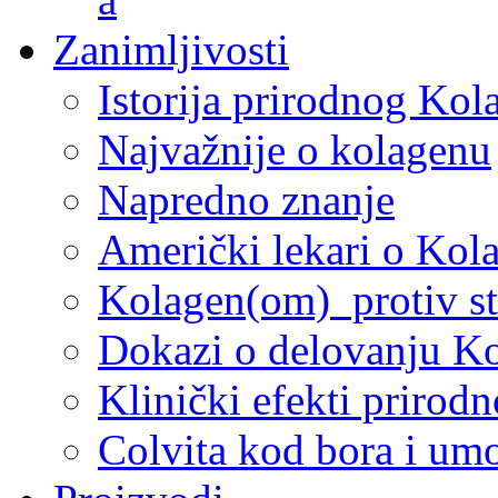
Zanimljivosti
Istorija prirodnog Kol
Najvažnije o kolagenu
Napredno znanje
Američki lekari o Kol
Kolagen(om) protiv st
Dokazi o delovanju K
Klinički efekti prirod
Colvita kod bora i um