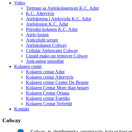
Video
Tretman sa Atelokolagenom K.C. Adut
K.C. Altervivis
Atelokrema i Atelovoda K.C. Adut
Atelolosion K.C. Adut
Prirodni kolagen K.C. Adut
Atelo losion
Anticelulit serum
Atelokolagen Colway
Cellular Atelowater Colway
Liquid make-up remover Colway
Anti-aging smoothie
Kolagen centri
Kolagen centar Adut
Kolagen centar Altervivis
Kolagen centar Center De Beaute
Kolagen Centar More than beauty
Kolagen Centar Oriana
Kolagen centar Estetiks
Kolagen Centar Nefertiti
Kontakt
Colway
Colway je distributerska organizacija koja se bavi