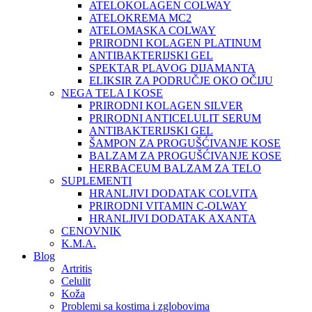
ATELOKOLAGEN COLWAY
ATELOKREMA MC2
ATELOMASKA COLWAY
PRIRODNI KOLAGEN PLATINUM
ANTIBAKTERIJSKI GEL
SPEKTAR PLAVOG DIJAMANTA
ELIKSIR ZA PODRUČJE OKO OČIJU
NEGA TELA I KOSE
PRIRODNI KOLAGEN SILVER
PRIRODNI ANTICELULIT SERUM
ANTIBAKTERIJSKI GEL
ŠAMPON ZA PROGUŠĆIVANJE KOSE
BALZAM ZA PROGUŠĆIVANJE KOSE
HERBACEUM BALZAM ZA TELO
SUPLEMENTI
HRANLJIVI DODATAK COLVITA
PRIRODNI VITAMIN C-OLWAY
HRANLJIVI DODATAK AXANTA
CENOVNIK
K.M.A.
Blog
Artritis
Celulit
Koža
Problemi sa kostima i zglobovima