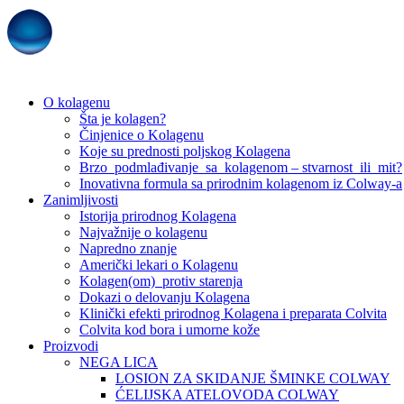
O kolagenu
Šta je kolagen?
Činjenice o Kolagenu
Koje su prednosti poljskog Kolagena
Brzo podmlađivanje sa kolagenom – stvarnost ili mit?
Inovativna formula sa prirodnim kolagenom iz Colway-a
Zanimljivosti
Istorija prirodnog Kolagena
Najvažnije o kolagenu
Napredno znanje
Američki lekari o Kolagenu
Kolagen(om) protiv starenja
Dokazi o delovanju Kolagena
Klinički efekti prirodnog Kolagena i preparata Colvita
Colvita kod bora i umorne kože
Proizvodi
NEGA LICA
LOSION ZA SKIDANJE ŠMINKE COLWAY
ĆELIJSKA ATELOVODA COLWAY