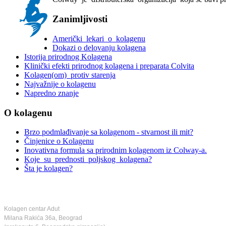
Zanimljivosti
Američki lekari o kolagenu
Dokazi o delovanju kolagena
Istorija prirodnog Kolagena
Klinički efekti prirodnog kolagena i preparata Colvita
Kolagen(om) protiv starenja
Najvažnije o kolagenu
Napredno znanje
O kolagenu
Brzo podmlađivanje sa kolagenom - stvarnost ili mit?
Činjenice o Kolagenu
Inovativna formula sa prirodnim kolagenom iz Colway-a.
Koje su prednosti poljskog kolagena?
Šta je kolagen?
Maloprodaja
Kolagen centar Adut
Milana Rakića 36a, Beograd