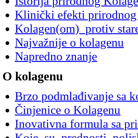
Istorija prirodnog Kolag
Klinički efekti prirodnog
Kolagen(om) protiv star
Najvažnije o kolagenu
Napredno znanje
O kolagenu
Brzo podmlađivanje sa ko
Činjenice o Kolagenu
Inovativna formula sa p
Koje su prednosti polj