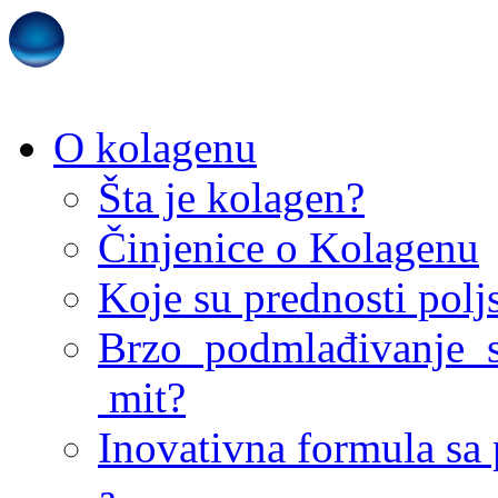
O kolagenu
Šta je kolagen?
Činjenice o Kolagenu
Koje su prednosti pol
Brzo podmlađivanje s
mit?
Inovativna formula sa
a