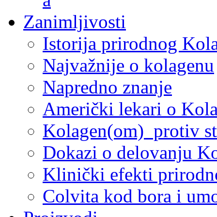
Zanimljivosti
Istorija prirodnog Kol
Najvažnije o kolagenu
Napredno znanje
Američki lekari o Kol
Kolagen(om) protiv st
Dokazi o delovanju K
Klinički efekti prirod
Colvita kod bora i um