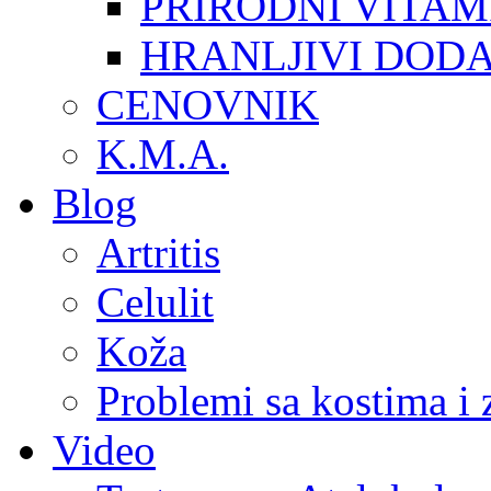
PRIRODNI VITAM
HRANLJIVI DOD
CENOVNIK
K.M.A.
Blog
Artritis
Celulit
Koža
Problemi sa kostima i
Video